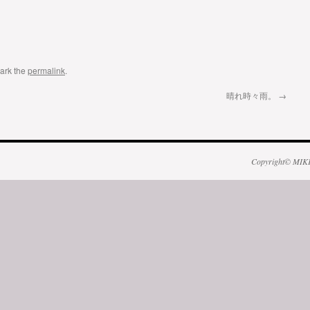
ark the
permalink
.
晴れ時々雨。
→
Copyright© MIK