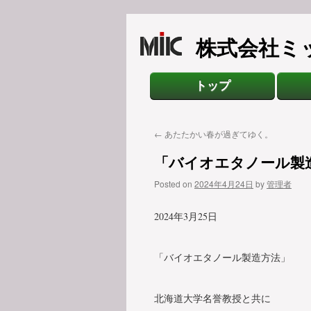
株式会社ミ
トップ
←
あたたかい春が過ぎてゆく。
「バイオエタノール製
Posted on
2024年4月24日
by
管理者
2024年3月25日
「バイオエタノール製造方法」
北海道大学名誉教授と共に